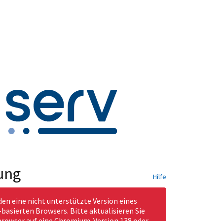
ung
Hilfe
den eine nicht unterstützte Version eines
asierten Browsers. Bitte aktualisieren Sie
rowser auf eine Chromium-Version 138 oder